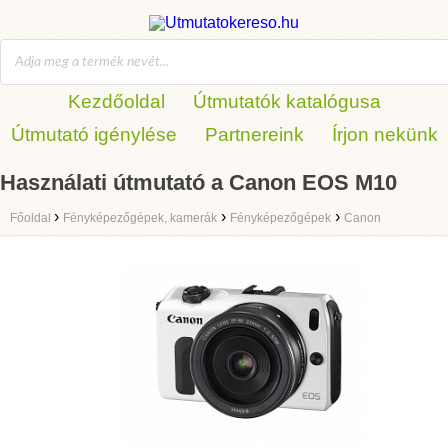
Kezdőoldal
Útmutatók katalógusa
Útmutató igénylése
Partnereink
Írjon nekünk
Használati útmutató a Canon EOS M10
›
›
›
Főoldal
Fényképezőgépek, kamerák
Fényképezőgépek
Canon