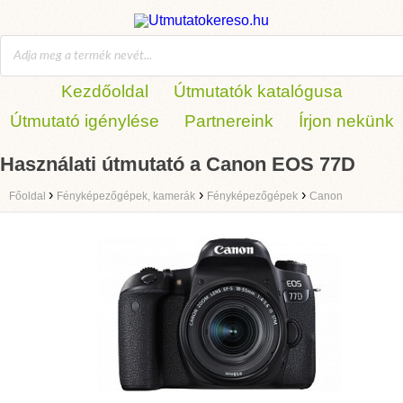
Kezdőoldal
Útmutatók katalógusa
Útmutató igénylése
Partnereink
Írjon nekünk
Használati útmutató a Canon EOS 77D
›
›
›
Főoldal
Fényképezőgépek, kamerák
Fényképezőgépek
Canon