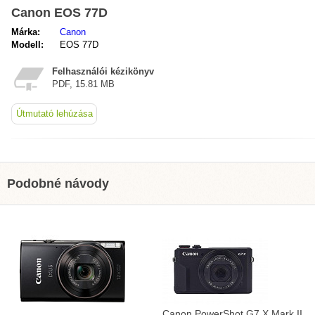
Canon EOS 77D
Márka:
Canon
Modell:
EOS 77D
Felhasználói kézikönyv
PDF, 15.81 MB
Útmutató lehúzása
Podobné návody
Canon PowerShot G7 X Mark II