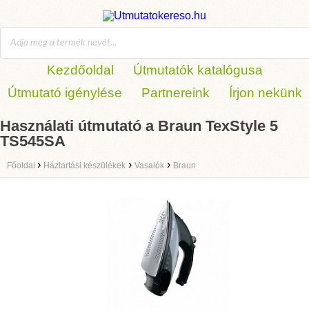
Kezdőoldal
Útmutatók katalógusa
Útmutató igénylése
Partnereink
Írjon nekünk
Használati útmutató a Braun TexStyle 5
TS545SA
›
›
›
Főoldal
Háztartási készülékek
Vasalók
Braun