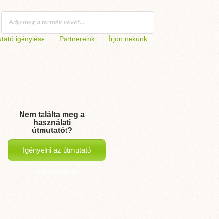
tató igénylése
Partnereink
Írjon nekünk
Nem találta meg a
használati
útmutatót?
Igényelni az útmutató
hozzáadását