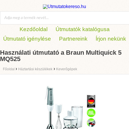
Kezdőoldal
Útmutatók katalógusa
Útmutató igénylése
Partnereink
Írjon nekünk
Használati útmutató a Braun Multiquick 5
MQ525
›
›
Főoldal
Háztartási készülékek
Keverőgépek