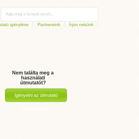
tató igénylése
Partnereink
Írjon nekünk
Nem találta meg a
használati
útmutatót?
Igényelni az útmutató
hozzáadását