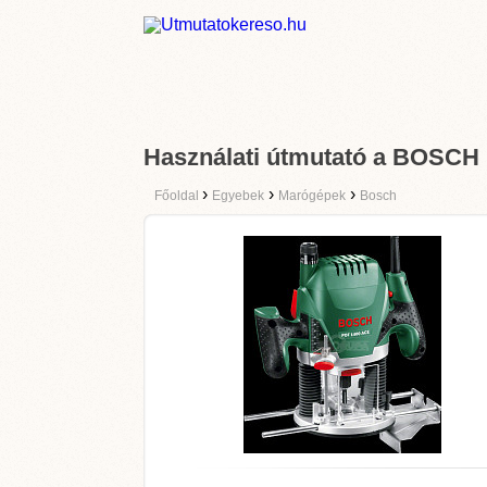
Használati útmutató a BOSCH
›
›
›
Főoldal
Egyebek
Marógépek
Bosch