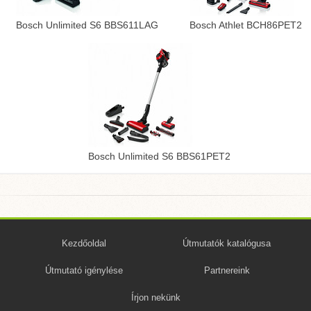
Bosch Unlimited S6 BBS611LAG
Bosch Athlet BCH86PET2
Bosch Unlimited S6 BBS61PET2
Kezdőoldal
Útmutatók katalógusa
Útmutató igénylése
Partnereink
Írjon nekünk