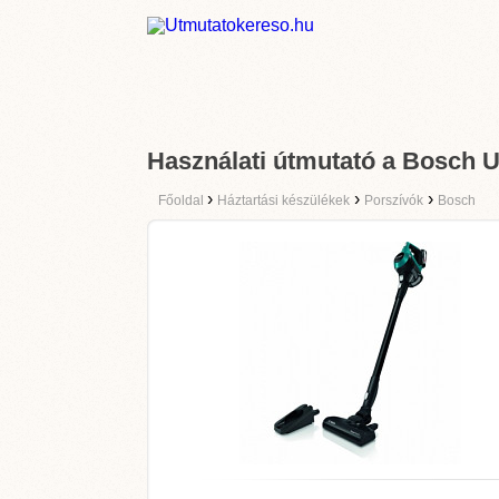
Használati útmutató a Bosch
›
›
›
Főoldal
Háztartási készülékek
Porszívók
Bosch