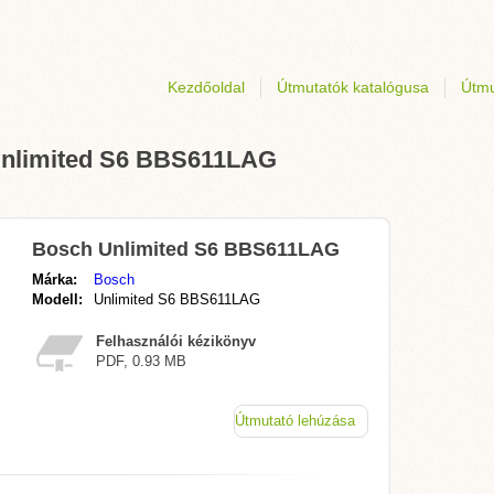
Kezdőoldal
Útmutatók katalógusa
Útmu
 Unlimited S6 BBS611LAG
Bosch Unlimited S6 BBS611LAG
Márka:
Bosch
Modell:
Unlimited S6 BBS611LAG
Felhasználói kézikönyv
PDF, 0.93 MB
Útmutató lehúzása