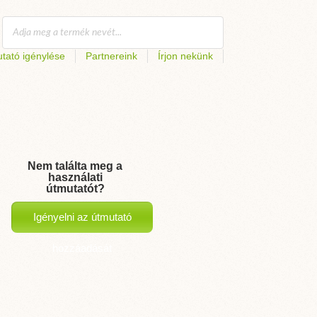
tató igénylése
Partnereink
Írjon nekünk
Nem találta meg a
használati
útmutatót?
Igényelni az útmutató
hozzáadását