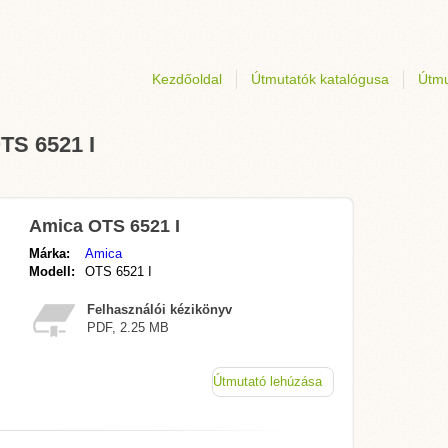
Kezdőoldal
Útmutatók katalógusa
Útmu
TS 6521 I
Amica OTS 6521 I
Márka:
Amica
Modell:
OTS 6521 I
Felhasználói kézikönyv
PDF, 2.25 MB
Útmutató lehúzása