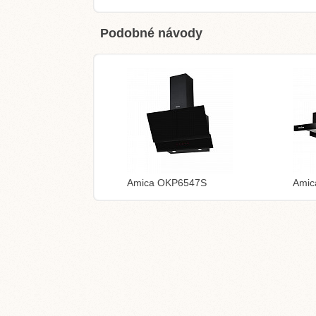
Podobné návody
Amica OKP6547S
Ami