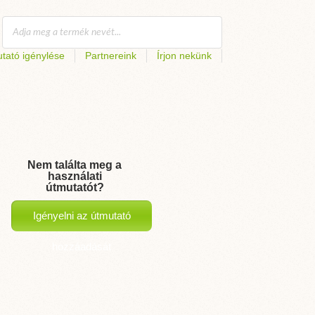
tató igénylése
Partnereink
Írjon nekünk
Nem találta meg a
használati
útmutatót?
Igényelni az útmutató
hozzáadását