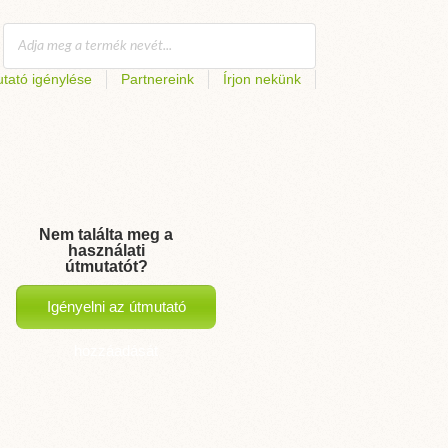
tató igénylése
Partnereink
Írjon nekünk
Nem találta meg a
használati
útmutatót?
Igényelni az útmutató
hozzáadását