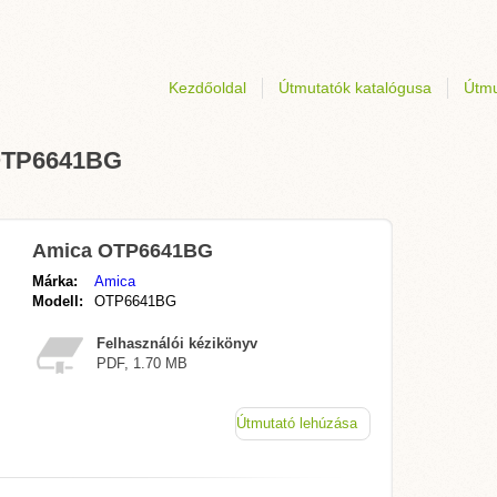
Kezdőoldal
Útmutatók katalógusa
Útmu
 OTP6641BG
Amica OTP6641BG
Márka:
Amica
Modell:
OTP6641BG
Felhasználói kézikönyv
PDF, 1.70 MB
Útmutató lehúzása