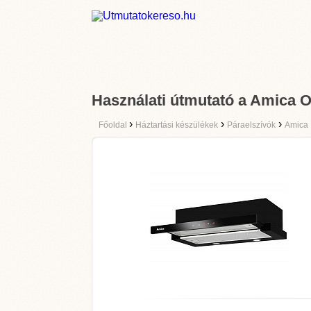
Használati útmutató a Amica
›
›
›
Főoldal
Háztartási készülékek
Páraelszívók
Amica