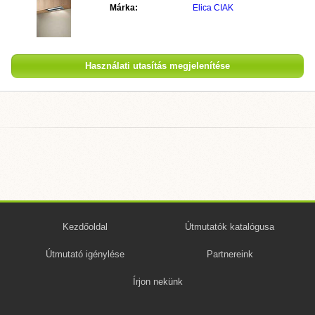
Márka:
Elica CIAK
Használati utasítás megjelenítése
Kezdőoldal
Útmutatók katalógusa
Útmutató igénylése
Partnereink
Írjon nekünk