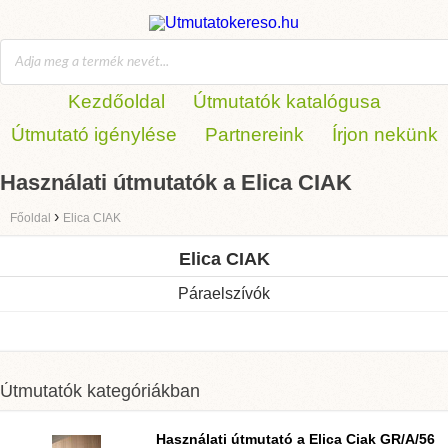
Kezdőoldal
Útmutatók katalógusa
Útmutató igénylése
Partnereink
Írjon nekünk
Használati útmutatók a Elica CIAK
›
Főoldal
Elica CIAK
Elica CIAK
Páraelszívók
Útmutatók kategóriákban
Használati útmutató a Elica Ciak GR/A/56