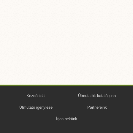
Kezdőoldal
Útmutatók katalógusa
Útmutató igénylése
Partnereink
Írjon nekünk