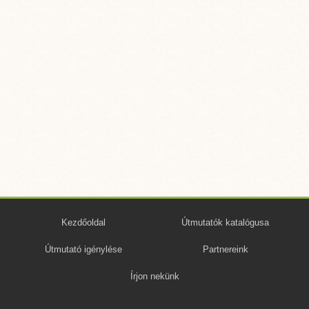
Kezdőoldal
Útmutatók katalógusa
Útmutató igénylése
Partnereink
Írjon nekünk