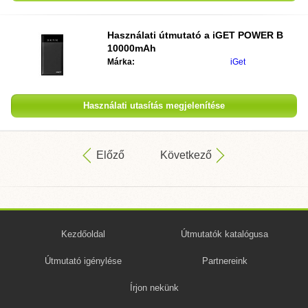
Használati útmutató a
iGET POWER B
10000mAh
Márka:
iGet
Használati utasítás megjelenítése
Előző
Következő
Kezdőoldal
Útmutatók katalógusa
Útmutató igénylése
Partnereink
Írjon nekünk