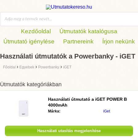
Kezdőoldal
Útmutatók katalógusa
Útmutató igénylése
Partnereink
Írjon nekünk
Használati útmutatók a Powerbanky - iGET
›
›
›
Főoldal
Egyebek
Powerbanky
iGET
Útmutatók kategóriákban
Használati útmutató a
iGET POWER B
4000mAh
Márka:
iGet
Használati utasítás megjelenítése