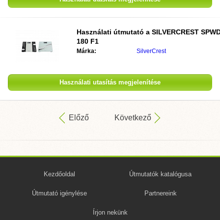
Használati útmutató a
SILVERCREST SPW
180 F1
Márka:
SilverCrest
Használati utasítás megjelenítése
Előző
Következő
Kezdőoldal
Útmutatók katalógusa
Útmutató igénylése
Partnereink
Írjon nekünk