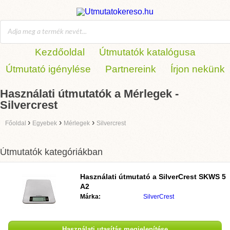
Kezdőoldal
Útmutatók katalógusa
Útmutató igénylése
Partnereink
Írjon nekünk
Használati útmutatók a Mérlegek -
Silvercrest
›
›
›
Főoldal
Egyebek
Mérlegek
Silvercrest
Útmutatók kategóriákban
Használati útmutató a
SilverCrest SKWS 5
A2
Márka:
SilverCrest
Használati utasítás megjelenítése