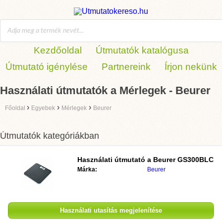
Kezdőoldal
Útmutatók katalógusa
Útmutató igénylése
Partnereink
Írjon nekünk
Használati útmutatók a Mérlegek - Beurer
›
›
›
Főoldal
Egyebek
Mérlegek
Beurer
Útmutatók kategóriákban
Használati útmutató a
Beurer GS300BLC
Márka:
Beurer
Használati utasítás megjelenítése