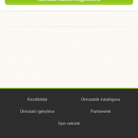
Kezdőoldal
Útmutatók katalógusa
Útmutató igénylése
Partnereink
Írjon nekünk