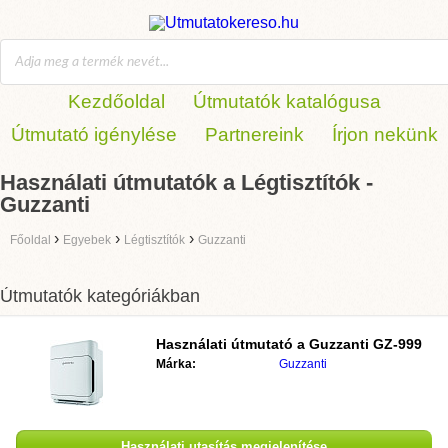
Kezdőoldal
Útmutatók katalógusa
Útmutató igénylése
Partnereink
Írjon nekünk
Használati útmutatók a Légtisztítók -
Guzzanti
›
›
›
Főoldal
Egyebek
Légtisztítók
Guzzanti
Útmutatók kategóriákban
Használati útmutató a
Guzzanti GZ-999
Márka:
Guzzanti
Használati utasítás megjelenítése