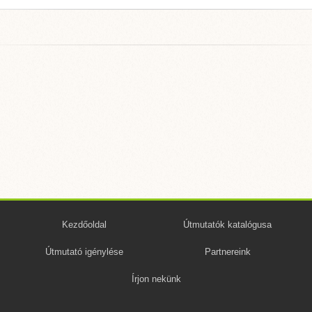
Kezdőoldal
Útmutatók katalógusa
Útmutató igénylése
Partnereink
Írjon nekünk