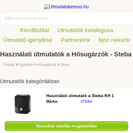
Kezdőoldal
Útmutatók katalógusa
Útmutató igénylése
Partnereink
Írjon nekünk
Használati útmutatók a Hősugárzók - Steba
›
›
›
Főoldal
Egyebek
Hősugárzók
Steba
Útmutatók kategóriákban
Használati útmutató a
Steba KH 1
Márka:
STEBA
Használati utasítás megjelenítése