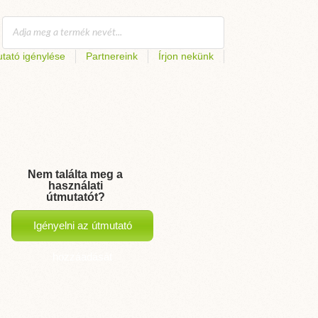
tató igénylése
Partnereink
Írjon nekünk
Nem találta meg a
használati
útmutatót?
Igényelni az útmutató
hozzáadását