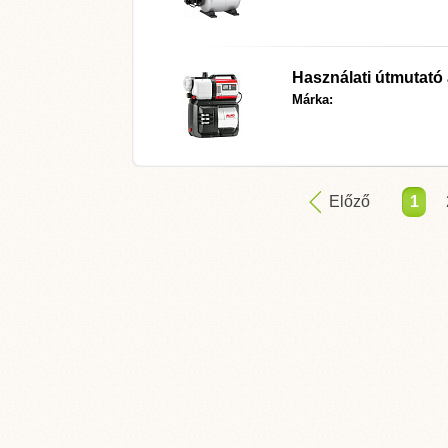
Használati útmutató
Márka:
Előző
1