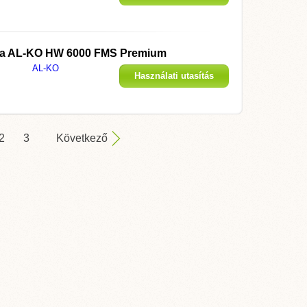
megjelenítése
 a
AL-KO HW 6000 FMS Premium
AL-KO
Használati utasítás
megjelenítése
2
3
Következő