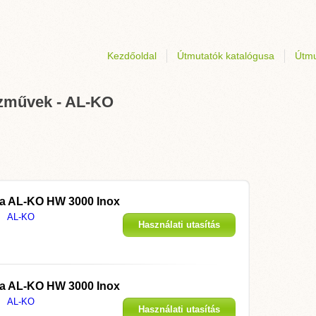
Kezdőoldal
Útmutatók katalógusa
Útmu
ízművek - AL-KO
 a
AL-KO HW 3000 Inox
AL-KO
Használati utasítás
megjelenítése
 a
AL-KO HW 3000 Inox
AL-KO
Használati utasítás