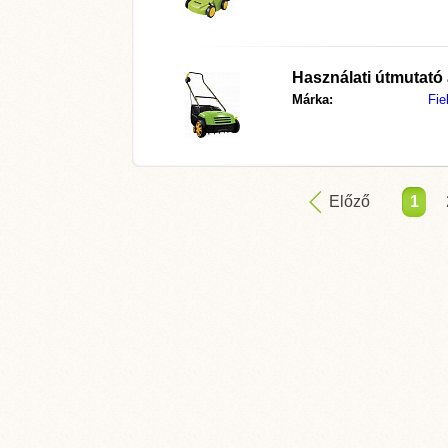
Használati útmutató
Márka:
Fie
Előző
1