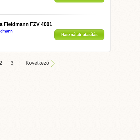
megjelenítése
 a
Fieldmann FZV 4001
ldmann
Használati utasítás
megjelenítése
2
3
Következő