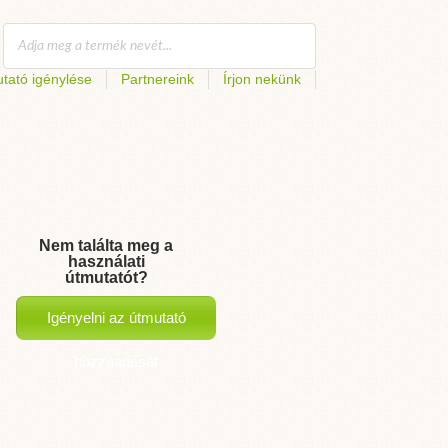
tató igénylése
Partnereink
Írjon nekünk
Nem találta meg a
használati
útmutatót?
Igényelni az útmutató
hozzáadását