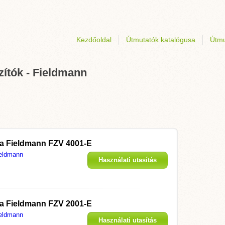
Kezdőoldal
Útmutatók katalógusa
Útmu
zítók - Fieldmann
 a
Fieldmann FZV 4001-E
eldmann
Használati utasítás
megjelenítése
 a
Fieldmann FZV 2001-E
eldmann
Használati utasítás