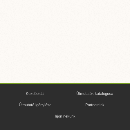
Kezdőoldal
Útmutatók katalógusa
Útmutató igénylése
Partnereink
Írjon nekünk