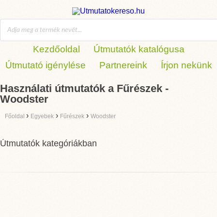
Kezdőoldal
Útmutatók katalógusa
Útmutató igénylése
Partnereink
Írjon nekünk
Használati útmutatók a Fűrészek -
Woodster
›
›
›
Főoldal
Egyebek
Fűrészek
Woodster
Útmutatók kategóriákban