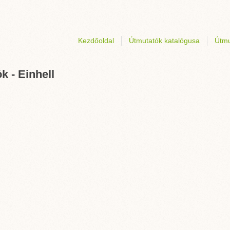
Kezdőoldal
Útmutatók katalógusa
Útmu
k - Einhell