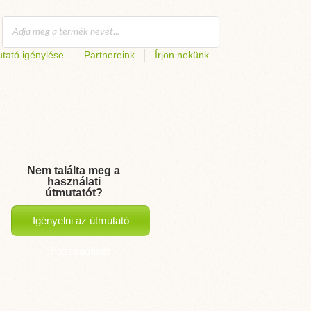
tató igénylése
Partnereink
Írjon nekünk
Nem találta meg a
használati
útmutatót?
Igényelni az útmutató
hozzáadását