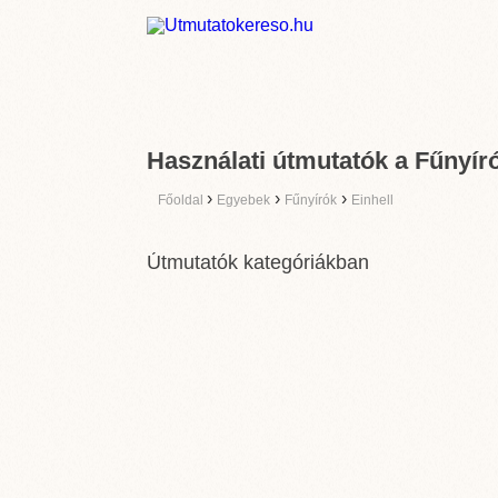
Használati útmutatók a Fűnyíró
›
›
›
Főoldal
Egyebek
Fűnyírók
Einhell
Útmutatók kategóriákban