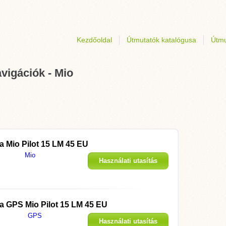
Kezdőoldal
Útmutatók katalógusa
Útmu
vigációk - Mio
 a
Mio Pilot 15 LM 45 EU
Mio
Használati utasítás
megjelenítése
 a
GPS Mio Pilot 15 LM 45 EU
GPS
Használati utasítás