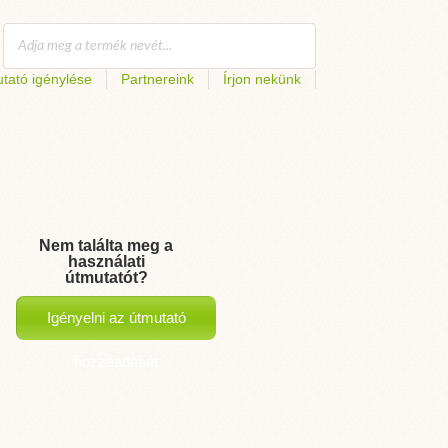
tató igénylése
Partnereink
Írjon nekünk
Nem találta meg a
használati
útmutatót?
Igényelni az útmutató
hozzáadását