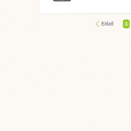
Előző
1