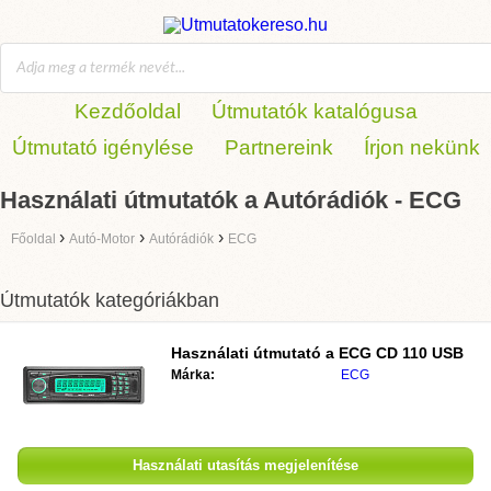
Kezdőoldal
Útmutatók katalógusa
Útmutató igénylése
Partnereink
Írjon nekünk
Használati útmutatók a Autórádiók - ECG
›
›
›
Főoldal
Autó-Motor
Autórádiók
ECG
Útmutatók kategóriákban
Használati útmutató a
ECG CD 110 USB
Márka:
ECG
Használati utasítás megjelenítése