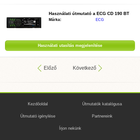
Használati útmutató a
ECG CD 190 BT
Márka:
ECG
Használati utasítás megjelenítése
Előző
Következő
Kezdőoldal
Útmutatók katalógusa
Útmutató igénylése
Partnereink
Írjon nekünk