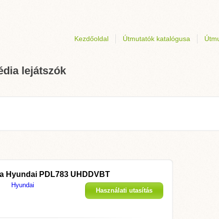
Kezdőoldal
Útmutatók katalógusa
Útmu
dia lejátszók
 a
Hyundai PDL783 UHDDVBT
Hyundai
Használati utasítás
megjelenítése