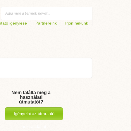
tató igénylése
Partnereink
Írjon nekünk
Nem találta meg a
használati
útmutatót?
Igényelni az útmutató
hozzáadását