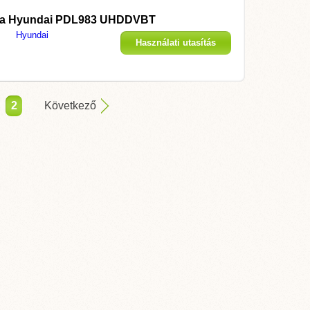
 a
Hyundai PDL983 UHDDVBT
Hyundai
Használati utasítás
megjelenítése
2
Következő