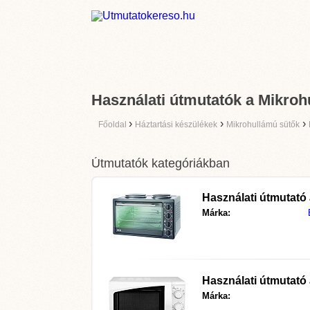
Használati útmutatók a Mikroh
›
›
›
Főoldal
Háztartási készülékek
Mikrohullámú sütők
Útmutatók kategóriákban
Használati útmutató
Márka:
Használati útmutató
Márka: