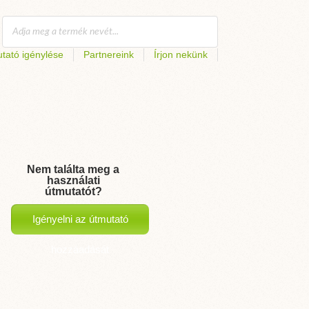
tató igénylése
Partnereink
Írjon nekünk
Nem találta meg a
használati
útmutatót?
Igényelni az útmutató
hozzáadását