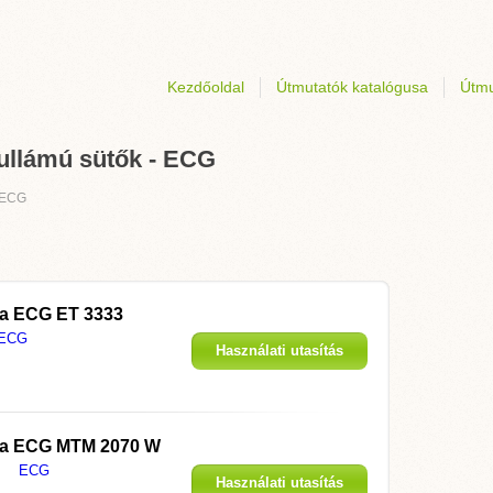
Kezdőoldal
Útmutatók katalógusa
Útmu
ullámú sütők - ECG
ECG
 a
ECG ET 3333
ECG
Használati utasítás
megjelenítése
 a
ECG MTM 2070 W
ECG
Használati utasítás