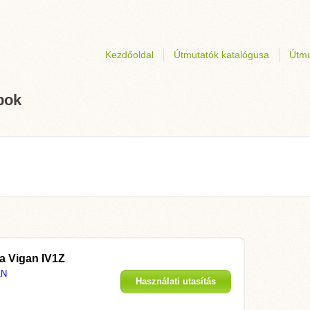
Kezdőoldal
Útmutatók katalógusa
Útmu
pok
 a
Vigan IV1Z
AN
Használati utasítás
megjelenítése