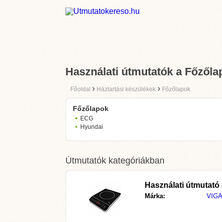
Használati útmutatók a Főzőla
›
›
Főoldal
Háztartási készülékek
Főzőlapok
Főzőlapok
ECG
Hyundai
Útmutatók kategóriákban
Használati útmutató
Márka:
VIG