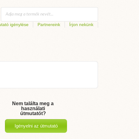
tató igénylése
Partnereink
Írjon nekünk
Nem találta meg a
használati
útmutatót?
Igényelni az útmutató