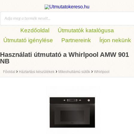
Kezdőoldal
Útmutatók katalógusa
Útmutató igénylése
Partnereink
Írjon nekünk
Használati útmutató a Whirlpool AMW 901
NB
›
›
›
Főoldal
Háztartási készülékek
Mikrohullámú sütők
Whirlpool