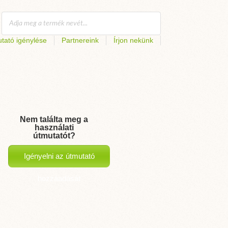
tató igénylése
Partnereink
Írjon nekünk
Nem találta meg a
használati
útmutatót?
Igényelni az útmutató
hozzáadását