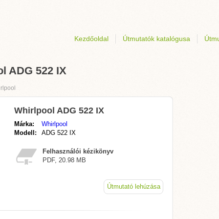
Kezdőoldal
Útmutatók katalógusa
Útmu
ol ADG 522 IX
rlpool
Whirlpool ADG 522 IX
Márka:
Whirlpool
Modell:
ADG 522 IX
Felhasználói kézikönyv
PDF, 20.98 MB
Útmutató lehúzása