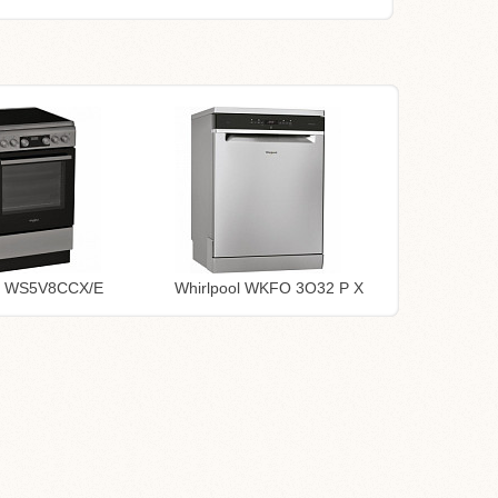
ol WS5V8CCX/E
Whirlpool WKFO 3O32 P X