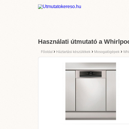
Használati útmutató a Whirlpo
›
›
›
Főoldal
Háztartási készülékek
Mosogatógépek
Whi