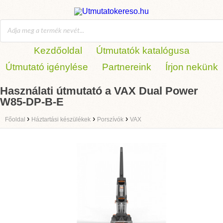
Kezdőoldal
Útmutatók katalógusa
Útmutató igénylése
Partnereink
Írjon nekünk
Használati útmutató a VAX Dual Power
W85-DP-B-E
›
›
›
Főoldal
Háztartási készülékek
Porszívók
VAX