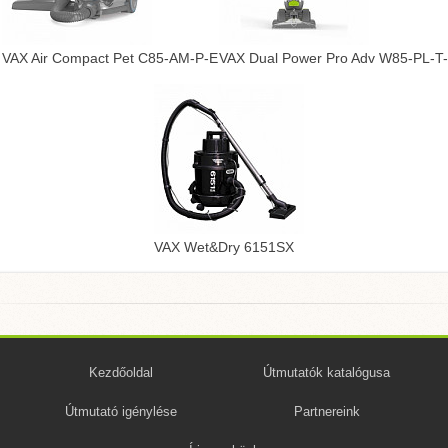
VAX Air Compact Pet C85-AM-P-E
VAX Dual Power Pro Adv W85-PL-T
VAX Wet&Dry 6151SX
Kezdőoldal
Útmutatók katalógusa
Útmutató igénylése
Partnereink