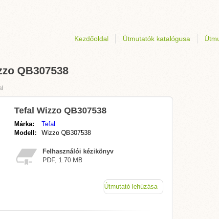
Kezdőoldal
Útmutatók katalógusa
Útmu
izzo QB307538
al
Tefal Wizzo QB307538
Márka:
Tefal
Modell:
Wizzo QB307538
Felhasználói kézikönyv
PDF, 1.70 MB
Útmutató lehúzása