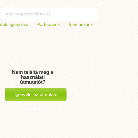
tató igénylése
Partnereink
Írjon nekünk
Nem találta meg a
használati
útmutatót?
Igényelni az útmutató
hozzáadását