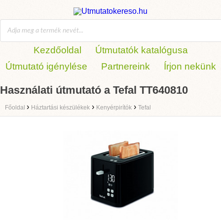
Kezdőoldal
Útmutatók katalógusa
Útmutató igénylése
Partnereink
Írjon nekünk
Használati útmutató a Tefal TT640810
›
›
›
Főoldal
Háztartási készülékek
Kenyérpirítók
Tefal