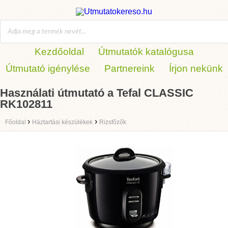
Kezdőoldal
Útmutatók katalógusa
Útmutató igénylése
Partnereink
Írjon nekünk
Használati útmutató a Tefal CLASSIC
RK102811
›
›
Főoldal
Háztartási készülékek
Rizsfőzők