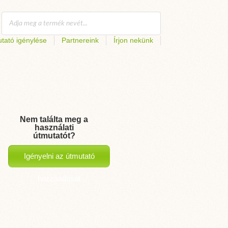
tató igénylése
Partnereink
Írjon nekünk
Nem találta meg a
használati
útmutatót?
Igényelni az útmutató
hozzáadását