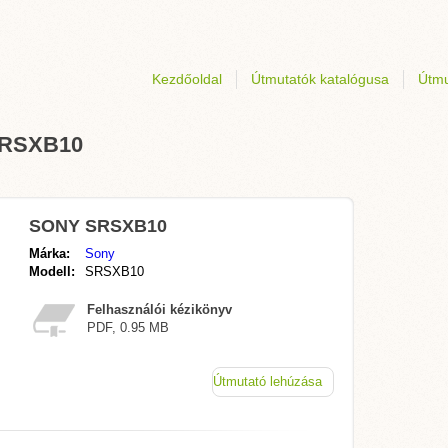
Kezdőoldal
Útmutatók katalógusa
Útmu
 SRSXB10
SONY SRSXB10
Márka:
Sony
Modell:
SRSXB10
Felhasználói kézikönyv
PDF, 0.95 MB
Útmutató lehúzása