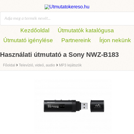
Kezdőoldal
Útmutatók katalógusa
Útmutató igénylése
Partnereink
Írjon nekünk
Használati útmutató a Sony NWZ-B183
›
›
Főoldal
Televízió, videó, audio
MP3 lejátszók