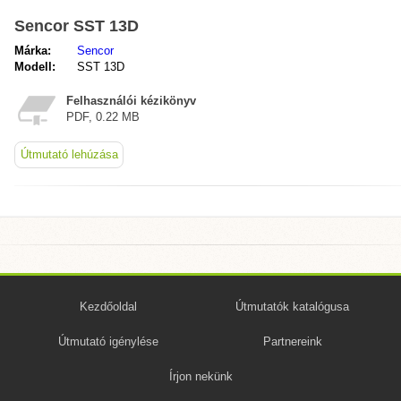
Sencor SST 13D
Márka:
Sencor
Modell:
SST 13D
Felhasználói kézikönyv
PDF, 0.22 MB
Útmutató lehúzása
Kezdőoldal
Útmutatók katalógusa
Útmutató igénylése
Partnereink
Írjon nekünk