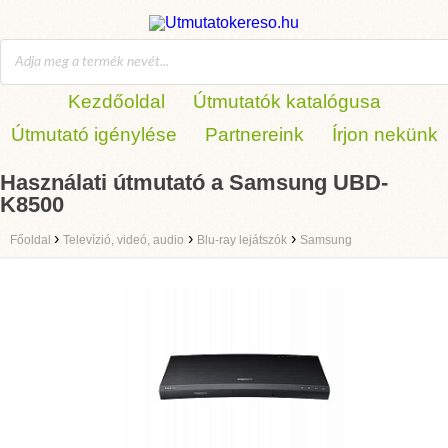
Kezdőoldal
Útmutatók katalógusa
Útmutató igénylése
Partnereink
Írjon nekünk
Használati útmutató a Samsung UBD-
K8500
›
›
›
Főoldal
Televízió, videó, audio
Blu-ray lejátszók
Samsung