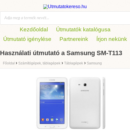
Kezdőoldal
Útmutatók katalógusa
Útmutató igénylése
Partnereink
Írjon nekünk
Használati útmutató a Samsung SM-T113
›
›
›
Főoldal
Számítógépek, táblagépek
Táblagépek
Samsung