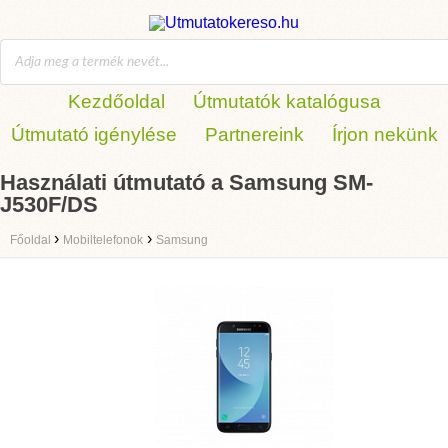
Kezdőoldal
Útmutatók katalógusa
Útmutató igénylése
Partnereink
Írjon nekünk
Használati útmutató a Samsung SM-
J530F/DS
›
›
Főoldal
Mobiltelefonok
Samsung