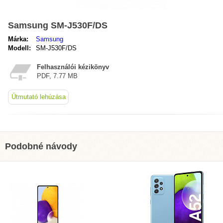
Samsung SM-J530F/DS
Márka:
Samsung
Modell:
SM-J530F/DS
Felhasználói kézikönyv
PDF, 7.77 MB
Útmutató lehúzása
Podobné návody