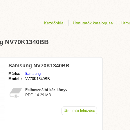
Kezdőoldal
Útmutatók katalógusa
Útmu
ung NV70K1340BB
Samsung NV70K1340BB
Márka:
Samsung
Modell:
NV70K1340BB
Felhasználói kézikönyv
PDF, 14.29 MB
Útmutató lehúzása