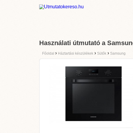
Használati útmutató a Sams
›
›
›
Főoldal
Háztartási készülékek
Sütők
Samsung