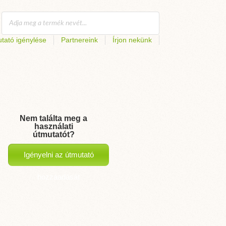
tató igénylése
Partnereink
Írjon nekünk
Nem találta meg a
használati
útmutatót?
Igényelni az útmutató
hozzáadását