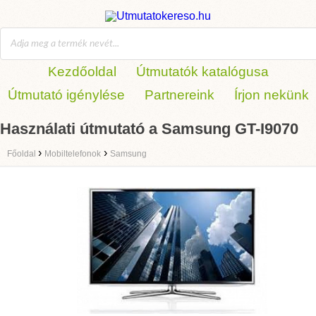
Kezdőoldal
Útmutatók katalógusa
Útmutató igénylése
Partnereink
Írjon nekünk
Használati útmutató a Samsung GT-I9070
›
›
Főoldal
Mobiltelefonok
Samsung