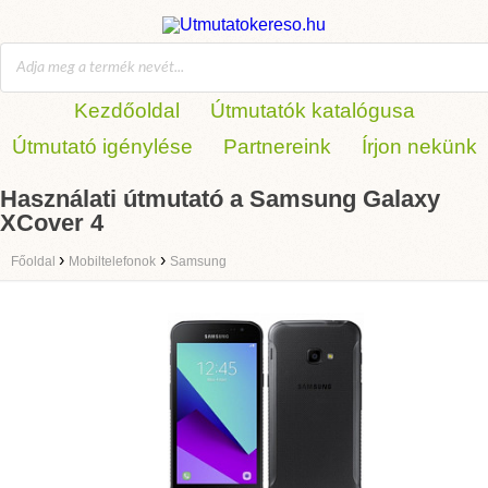
Kezdőoldal
Útmutatók katalógusa
Útmutató igénylése
Partnereink
Írjon nekünk
Használati útmutató a Samsung Galaxy
XCover 4
›
›
Főoldal
Mobiltelefonok
Samsung