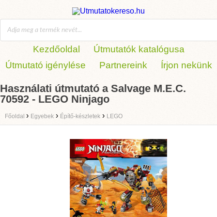
Kezdőoldal
Útmutatók katalógusa
Útmutató igénylése
Partnereink
Írjon nekünk
Használati útmutató a Salvage M.E.C.
70592 - LEGO Ninjago
›
›
›
Főoldal
Egyebek
Építő-készletek
LEGO