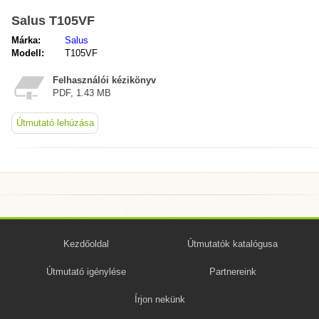
Salus T105VF
Márka:
Salus
Modell:
T105VF
Felhasználói kézikönyv
PDF, 1.43 MB
Útmutató lehúzása
Kezdőoldal
Útmutatók katalógusa
Útmutató igénylése
Partnereink
Írjon nekünk