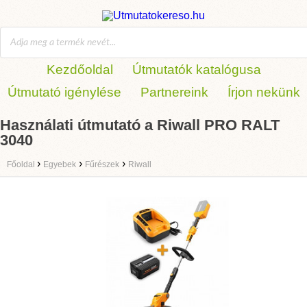
Kezdőoldal
Útmutatók katalógusa
Útmutató igénylése
Partnereink
Írjon nekünk
Használati útmutató a Riwall PRO RALT
3040
›
›
›
Főoldal
Egyebek
Fűrészek
Riwall