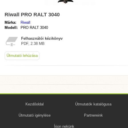
Riwall PRO RALT 3040
Márka:
Riwall
Modell:
PRO RALT 3040
Felhasználói kézikönyv
PDF, 2.38 MB
Útmutató lehúzása
Kezdőoldal
Útmutatók katalógusa
Útmutató igénylése
Partnereink
Írjon nekünk