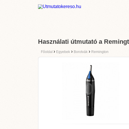
Használati útmutató a Reming
›
›
›
Főoldal
Egyebek
Borotvák
Remington