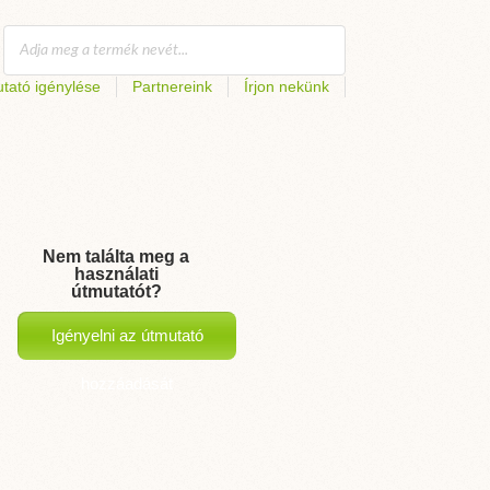
tató igénylése
Partnereink
Írjon nekünk
Nem találta meg a
használati
útmutatót?
Igényelni az útmutató
hozzáadását