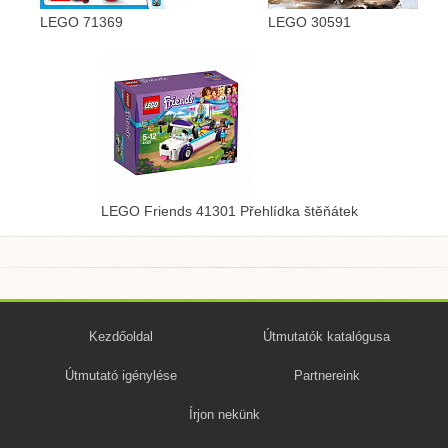
LEGO 71369
LEGO 30591
LEGO Friends 41301 Přehlídka štěňátek
Kezdőoldal
Útmutatók katalógusa
Útmutató igénylése
Partnereink
Írjon nekünk