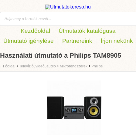
Kezdőoldal
Útmutatók katalógusa
Útmutató igénylése
Partnereink
Írjon nekünk
Használati útmutató a Philips TAM8905
›
›
›
Főoldal
Televízió, videó, audio
Mikrorendszerek
Philips