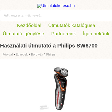
Kezdőoldal
Útmutatók katalógusa
Útmutató igénylése
Partnereink
Írjon nekünk
Használati útmutató a Philips SW6700
›
›
›
Főoldal
Egyebek
Borotvák
Philips