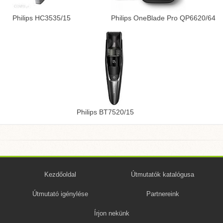
Philips HC3535/15
Philips OneBlade Pro QP6620/64
Philips BT7520/15
Kezdőoldal
Útmutatók katalógusa
Útmutató igénylése
Partnereink
Írjon nekünk