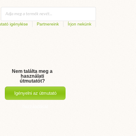
tató igénylése
Partnereink
Írjon nekünk
Nem találta meg a
használati
útmutatót?
Igényelni az útmutató
hozzáadását